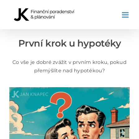
Přeskočit
na
obsah
První krok u hypotéky
Co vše je dobré zvážit v prvním kroku, pokud
přemýšlíte nad hypotékou?