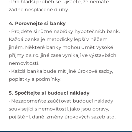
· Pro hladší průběh se ujistěte, že nemáte
žádné nesplacené dluhy.
4. Porovnejte si banky
· Projděte si různé nabídky hypotečních bank.
Každá banka je metodicky lepší v něčem
jiném. Některé banky mohou umět vysoké
příjmy z s.r.o. jiné zase vynikají ve výstavbách
nemovitostí.
· Každá banka bude mít jiné úrokové sazby,
poplatky a podmínky.
5. Spočítejte si budoucí náklady
· Nezapomeňte zaúčtovat budoucí náklady
související s nemovitostí, jako jsou opravy,
pojištění, daně, změny úrokových sazeb atd.