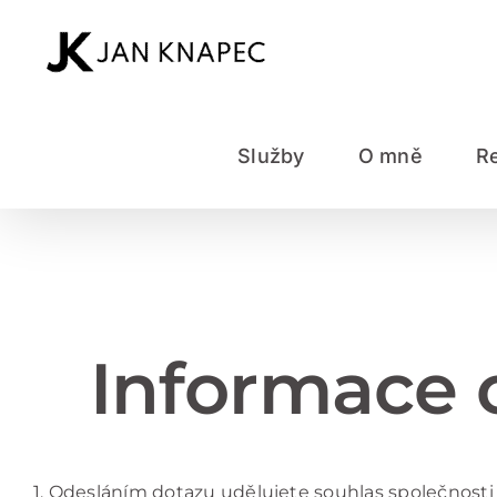
Přeskočit
na
obsah
Služby
O mně
R
Informace 
1. Odesláním dotazu udělujete souhlas společnost