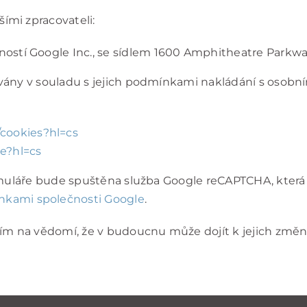
ími zpracovateli:
ností Google Inc., se sídlem 1600 Amphitheatre Parkw
vány v souladu s jejich podmínkami nakládání s osobním
/cookies?hl=cs
te?hl=cs
muláře bude spuštěna služba Google reCAPTCHA, která ov
kami společnosti Google
.
sím na vědomí, že v budoucnu může dojít k jejich změn