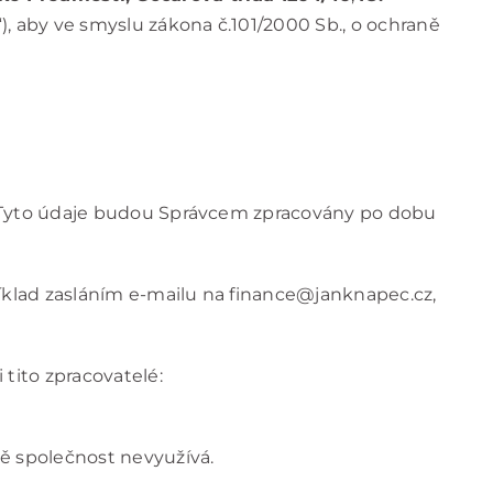
, aby ve smyslu zákona č.101/2000 Sb., o ochraně
y. Tyto údaje budou Správcem zpracovány po dobu
říklad zasláním e-mailu na finance@janknapec.cz,
tito zpracovatelé:
bě společnost nevyužívá.