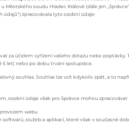
u Městského soudu Hradec Králové (dále jen „Správce“)
 údajů“) zpracovávala tyto osobní údaje:
acovat za účelem vyřízení vašeho dotazu nebo poptávk
 let) nebo po dobu trvání spolupráce.
vný souhlas. Souhlas lze vzít kdykoliv zpět, a to nap
, osobní údaje však pro Správce mohou zpracovávat i 
s provozem webu
 softwarů, služeb a aplikací, které však v současné do