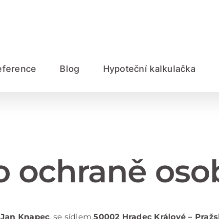
eference
Blog
Hypoteční kalkulačka
o ochraně oso
i
Jan Knapec
, se sídlem
50002 Hradec Králové – Pražs