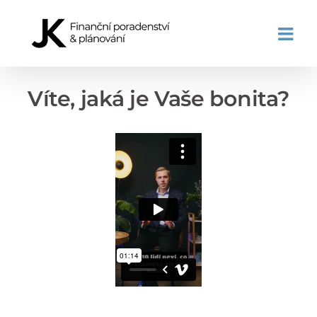
Přeskočit
na
obsah
Víte, jaká je Vaše bonita?