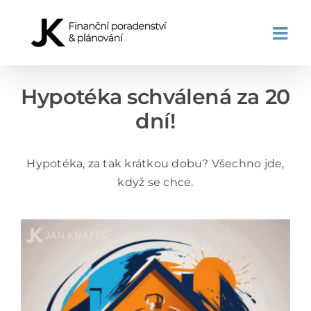
Přeskočit
na
obsah
Hypotéka schválená za 20
dní!
Hypotéka, za tak krátkou dobu? Všechno jde,
když se chce.