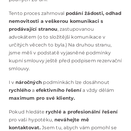
Tento proces zahrnoval
podání žádosti, odhad
nemovitosti a veškerou komunikaci s
prodávající stranou
, zastupovanou
advokátem (o to složitější komunikace v
určitých věcech to byla.) Na druhou stranu,
jsme měli v podstatě vyjasněné podmínky
kupní smlouvy ještě před podpisem rezervační
smlouvy.
I v
náročných
podmínkách lze dosáhnout
rychlého
a
efektivního
řešení
a vždy dělám
maximum pro své klienty.
Pokud hledáte
rychlé a profesionální řešení
pro vaši hypotéku,
neváhejte mě
kontaktovat.
Jsem tu, abych vám pomohl se