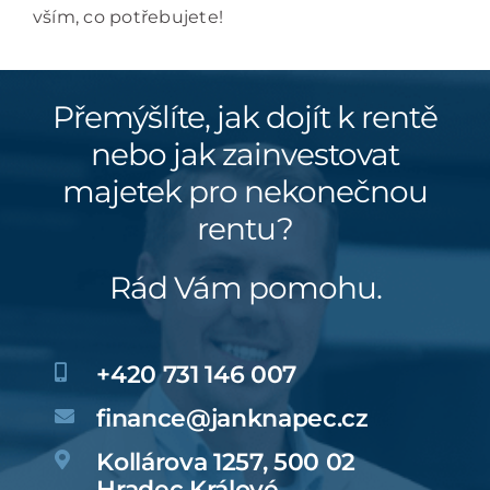
vším, co potřebujete!
Přemýšlíte, jak dojít k rentě
nebo jak zainvestovat
majetek pro nekonečnou
rentu?
Rád Vám pomohu.
+420 731 146 007
finance@janknapec.cz
Kollárova 1257, 500 02
Hradec Králové