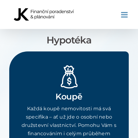
Přeskočit
na
obsah
Hypotéka
Koupě
Každá koupě nemovitosti má svá
specifika – ať už jde o osobní nebo
družstevní vlastnictví. Pomohu Vám s
financováním i celým průběhem